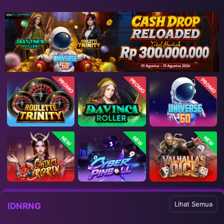
PROMO
PROMO
PROMO
NEW
NEW
NEW
Lihat Semua
IDNRNG