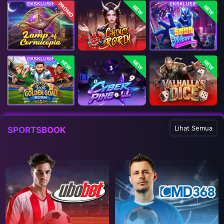
PROMO
NEW
NEW
NEW
NEW
NEW
Lihat Semua
SPORTSBOOK