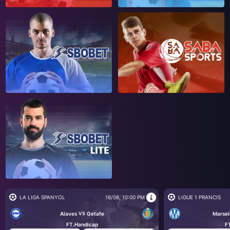
LIGUE 1 PRANCIS
22/08, 1:45 AM
LIGA UTAMA INGGRIS
Marseille
VS
Strasbourg
Arse
FT.Handicap
F