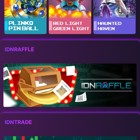
IDNRAFFLE
IDNTRADE