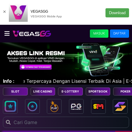
×
VEGASGG
Download
VEGASGG Mobile App
MASUK
DAFTAR
engan Lisensi Terbaik Di Asia | E-Sport | Slots | Poker | 
Info :
SLOT
LIVE CASINO
E-LOTTERY
SPORTBOOK
POKER