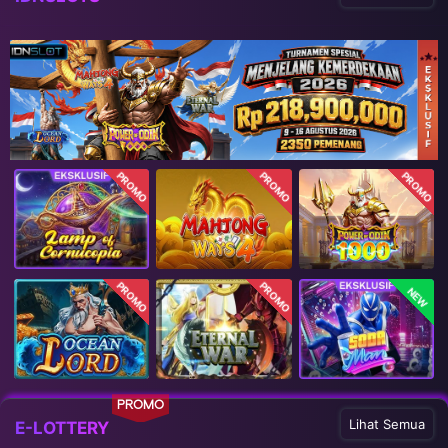
PROMO
PROMO
PROMO
PROMO
PROMO
NEW
PROMO
Lihat Semua
E-LOTTERY