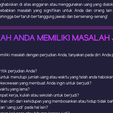
habiskan di atas anggaran atau menggunakan uang yang dialokas
yebabkan masalah yang signifikan untuk Anda dan orang lain
 sehingga bertaruh bertanggung jawab dan bersenang-senang!
AH ANDA MEMILIKI MASALAH 
iliki masalah dengan perjudian Anda, tanyakan pada diri Anda 
itik perjudian Anda?
tuk menutupi jumlah uang atau waktu yang telah anda habiskan
kekecewaan yang membuat Anda ingin untuk berjudi?
waktu yang lama?
pat kerja, kuliah atau sekolah untuk berjudi?
ikan diri dari kehidupan yang membosankan atau hidup tidak ba
 'uang judi' pada hal lain?