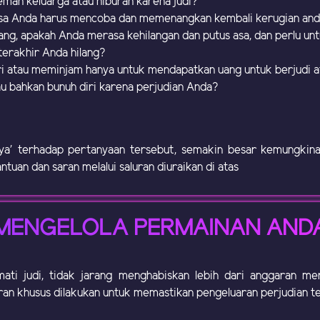
eman keluarga atau hiburan karena judi?
asa Anda harus mencoba dan memenangkan kembali kerugian an
ang, apakah Anda merasa kehilangan dan putus asa, dan perlu un
terakhir Anda hilang?
 atau meminjam hanya untuk mendapatkan uang untuk berjudi a
 bahkan bunuh diri karena perjudian Anda?
a' terhadap pertanyaan tersebut, semakin besar kemungkinan
tuan dan saran melalui saluran diuraikan di atas
MENGELOLA PERMAINAN AND
ati judi, tidak jarang menghabiskan lebih dari anggaran m
n khusus dilakukan untuk memastikan pengeluaran perjudian te